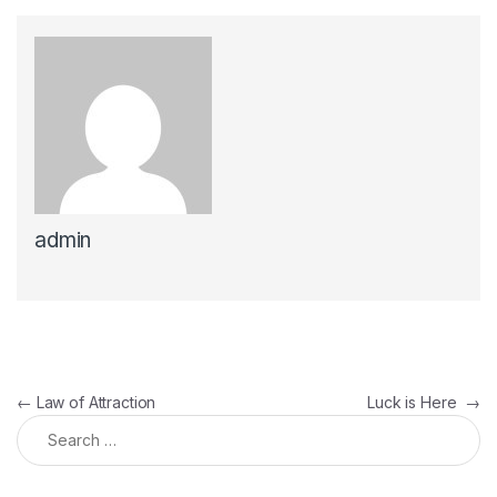
admin
Post navigation
←
Law of Attraction
Luck is Here
→
Search for: